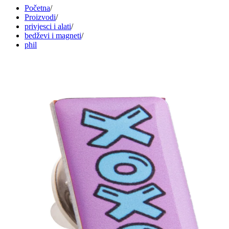
Početna
/
Proizvodi
/
privjesci i alati
/
bedževi i magneti
/
phil