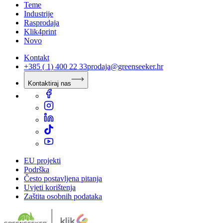
Teme
Industrije
Rasprodaja
Klik4print
Novo
Kontakt
+385 ( 1) 400 22 33
prodaja@greenseeker.hr
Kontaktiraj nas
EU projekti
Podrška
Često postavljena pitanja
Uvjeti korištenja
Zaštita osobnih podataka