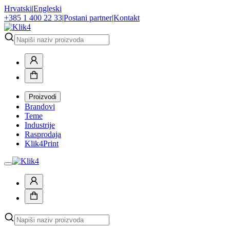
Hrvatski
|
Engleski
+385 1 400 22 33
|
Postani partner
|
Kontakt
Proizvodi
Brandovi
Teme
Industrije
Rasprodaja
Klik4Print