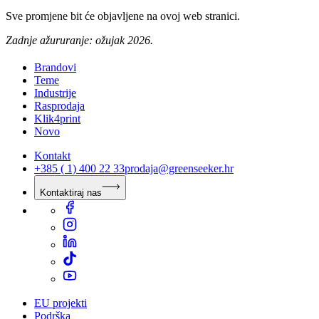
Sve promjene bit će objavljene na ovoj web stranici.
Zadnje ažururanje: ožujak 2026.
Brandovi
Teme
Industrije
Rasprodaja
Klik4print
Novo
Kontakt
+385 ( 1) 400 22 33
prodaja@greenseeker.hr
Kontaktiraj nas
EU projekti
Podrška