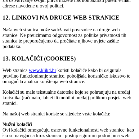
Za ostvarivanje svojih prava možete nas kontaktirati putem e-mail
adrese navedene u ovoj politici.
12. LINKOVI NA DRUGE WEB STRANICE
Naša web stranica može sadržavati poveznice na druge web
stranice. Ne preuzimamo odgovornost za politike privatnosti tih
stranica te preporučujemo da pročitate njihove uvjete zaštite
podataka.
13. KOLAČIĆI (COOKIES)
Web stranica
www.klik4.hr
koristi kolačiće kako bi osigurala
pravilno funkcioniranje stranice, poboljšala korisničko iskustvo te
omogućila analizu korištenja web stranice.
Kolačići su male tekstualne datoteke koje se pohranjuju na uređaj
korisnika (računalo, tablet ili mobilni uređaj) prilikom posjeta web
stranici.
Na našoj web stranici koriste se sljedeće vrste kolačića:
Nužni kolačići
Ovi kolačići omogućuju osnovne funkcionalnosti web stranice, kao
što su navigacija kroz stranicu i pristup sigurnim područjima web