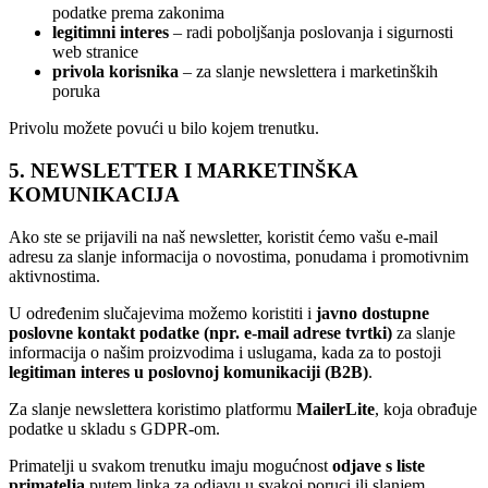
podatke prema zakonima
legitimni interes
– radi poboljšanja poslovanja i sigurnosti
web stranice
privola korisnika
– za slanje newslettera i marketinških
poruka
Privolu možete povući u bilo kojem trenutku.
5. NEWSLETTER I MARKETINŠKA
KOMUNIKACIJA
Ako ste se prijavili na naš newsletter, koristit ćemo vašu e-mail
adresu za slanje informacija o novostima, ponudama i promotivnim
aktivnostima.
U određenim slučajevima možemo koristiti i
javno dostupne
poslovne kontakt podatke (npr. e-mail adrese tvrtki)
za slanje
informacija o našim proizvodima i uslugama, kada za to postoji
legitiman interes u poslovnoj komunikaciji (B2B)
.
Za slanje newslettera koristimo platformu
MailerLite
, koja obrađuje
podatke u skladu s GDPR-om.
Primatelji u svakom trenutku imaju mogućnost
odjave s liste
primatelja
putem linka za odjavu u svakoj poruci ili slanjem