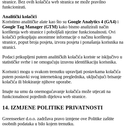
stranice. Bez ovih kolačića web stranica ne može pravilno
funkcionirati.
Analitički kolačići
Koristimo analitičke alate kao što su
Google Analytics 4 (GA4)
i
Google Tag Manager (GTM)
kako bismo analizirali način
korištenja web stranice i poboljšali njezine funkcionalnosti. Ovi
kolačići prikupljaju anonimne informacije o načinu korištenja
stranice, poput broja posjeta, izvora posjeta i ponašanja korisnika na
stranici.
Podaci prikupljeni putem analitičkih kolačića koriste se isključivo u
statističke svrhe i ne omogućuju izravnu identifikaciju korisnika.
Korisnici mogu u svakom trenutku upravljati postavkama kolačića
putem postavki svog internetskog preglednika, uključujući brisanje
kolačića ili blokiranje njihove uporabe.
Imajte na umu da onemogućavanje kolačića može utjecati na
funkcionalnost pojedinih dijelova web stranice.
14. IZMJENE POLITIKE PRIVATNOSTI
Greenseeker d.o.o. zadržava pravo izmjene ove Politike zaštite
osobnih podataka u bilo kojem trenutku.