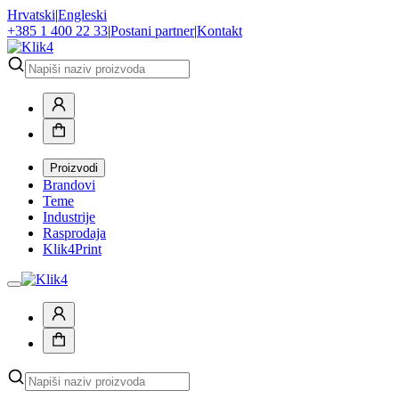
Hrvatski
|
Engleski
+385 1 400 22 33
|
Postani partner
|
Kontakt
Proizvodi
Brandovi
Teme
Industrije
Rasprodaja
Klik4Print