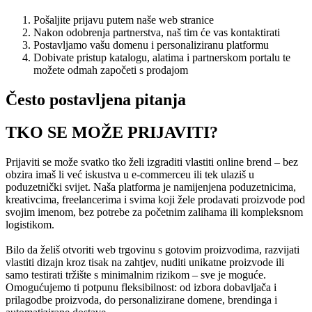
Pošaljite prijavu putem naše web stranice
Nakon odobrenja partnerstva, naš tim će vas kontaktirati
Postavljamo vašu domenu i personaliziranu platformu
Dobivate pristup katalogu, alatima i partnerskom portalu te
možete odmah započeti s prodajom
Često postavljena pitanja
TKO SE MOŽE PRIJAVITI?
Prijaviti se može svatko tko želi izgraditi vlastiti online brend – bez
obzira imaš li već iskustva u e-commerceu ili tek ulaziš u
poduzetnički svijet. Naša platforma je namijenjena poduzetnicima,
kreativcima, freelancerima i svima koji žele prodavati proizvode pod
svojim imenom, bez potrebe za početnim zalihama ili kompleksnom
logistikom.
Bilo da želiš otvoriti web trgovinu s gotovim proizvodima, razvijati
vlastiti dizajn kroz tisak na zahtjev, nuditi unikatne proizvode ili
samo testirati tržište s minimalnim rizikom – sve je moguće.
Omogućujemo ti potpunu fleksibilnost: od izbora dobavljača i
prilagodbe proizvoda, do personalizirane domene, brendinga i