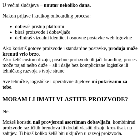
U većini slučajeva –
unutar nekoliko dana
.
Nakon prijave i kratkog onboarding procesa:
dobivaš pristup platformi
biraš proizvode i dobavljače
definiraš vizualni identitet i osnovne postavke web trgovine
Ako koristiš gotove proizvode i standardne postavke,
prodaja može
krenuti vrlo brzo
.
Ako želiš custom dizajn, posebne proizvode ili jači branding, proces
može trajati nešto duže – ali i dalje bez komplicirane logistike ili
tehničkog razvoja s tvoje strane.
Sve tehničke, logističke i operativne dijelove
mi pokrivamo za
tebe
.
MORAM LI IMATI VLASTITE PROIZVODE?
Ne.
Možeš koristiti
naš provjereni asortiman dobavljača
, kombinirati
proizvode različitih brendova ili dodati vlastiti dizajn kroz tisak na
zahtjev. Ti biraš koliko želiš biti uključen u razvoj proizvoda.