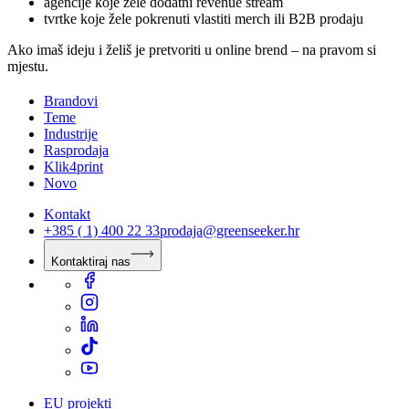
agencije koje žele dodatni revenue stream
tvrtke koje žele pokrenuti vlastiti merch ili B2B prodaju
Ako imaš ideju i želiš je pretvoriti u online brend – na pravom si
mjestu.
Brandovi
Teme
Industrije
Rasprodaja
Klik4print
Novo
Kontakt
+385 ( 1) 400 22 33
prodaja@greenseeker.hr
Kontaktiraj nas
EU projekti