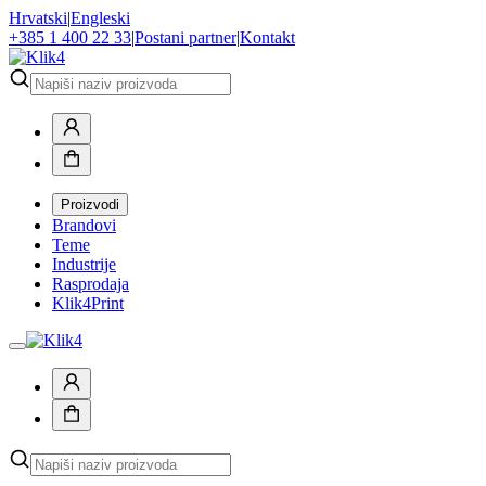
Hrvatski
|
Engleski
+385 1 400 22 33
|
Postani partner
|
Kontakt
Proizvodi
Brandovi
Teme
Industrije
Rasprodaja
Klik4Print