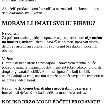
automatizirane dostave.
Ako želiš prodavati ono što voliš, a ne znaš odakle krenuti – tu smo
da ti olakšamo svaki korak.
MORAM LI IMATI SVOJU FIRMU?
Ne odmah.
Za početno testiranje ideje i upoznavanje s platformom
nije nužno
da imaš registriranu firmu
. Možeš se prijaviti, upoznati sustav,
definirati asortiman i pripremiti svoj brend bez ikakvih početnih
obveza.
Važno:
U trenutku kada kreneš s prodajom i izdavanjem računa, bit će
potrebno imati registrirani poslovni subjekt (obrt, j.d.o.o., d.o.o. ili
drugi odgovarajući oblik). Ako nisi siguran/na koji je oblik
najprikladniji za tebe, naš tim ti može pomoći savjetom i usmjeriti te
na pravi sljedeći korak.
Naš cilj je da
kreneš bez straha i nepotrebnih barijera
, a
formalnosti rješavaš tek kada vidiš da model ima smisla.
KOLIKO BRZO MOGU POČETI PRODAVATI?