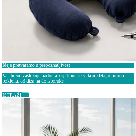
Ideje pretvaramo u prepoznatljivost
Vaš brend zaslužuje partnera koji brine o svakom detalju promo
poklona, od dizajna do isporuke
ISTRAŽI