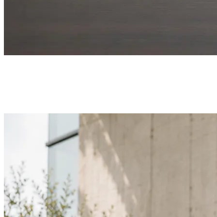
Dobro došli u tim. Uz brendirane poklone.
Promo setovi za nove zaposlenike - proizvodi s vašim logom za
profesionalni prvi dojam
Saznaj više