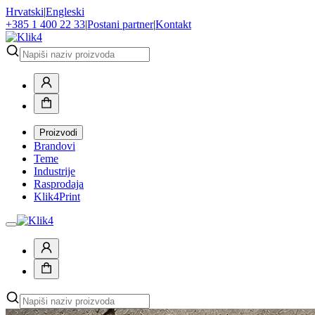
Hrvatski
|
Engleski
+385 1 400 22 33
|
Postani partner
|
Kontakt
Proizvodi
Brandovi
Teme
Industrije
Rasprodaja
Klik4Print