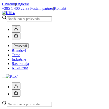
Hrvatski
|
Engleski
+385 1 400 22 33
|
Postani partner
|
Kontakt
Proizvodi
Brandovi
Teme
Industrije
Rasprodaja
Klik4Print