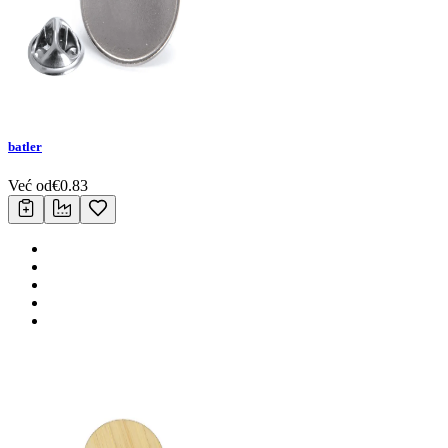
batler
Već od
€
0.83