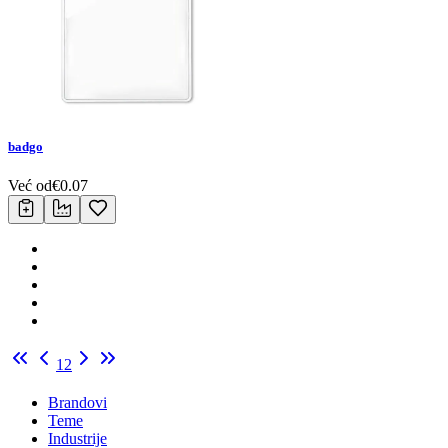
badgo
Već od
€
0.07
1
2
Brandovi
Teme
Industrije