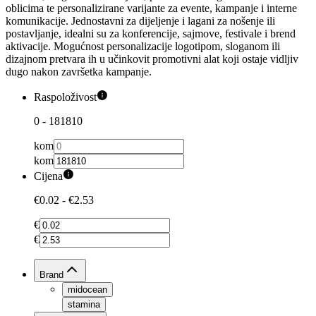
oblicima te personalizirane varijante za evente, kampanje i interne
komunikacije. Jednostavni za dijeljenje i lagani za nošenje ili
postavljanje, idealni su za konferencije, sajmove, festivale i brend
aktivacije. Mogućnost personalizacije logotipom, sloganom ili
dizajnom pretvara ih u učinkovit promotivni alat koji ostaje vidljiv
dugo nakon završetka kampanje.
Raspoloživost
0
-
181810
kom
kom
Cijena
€0.02
-
€2.53
€
€
Brand
midocean
stamina