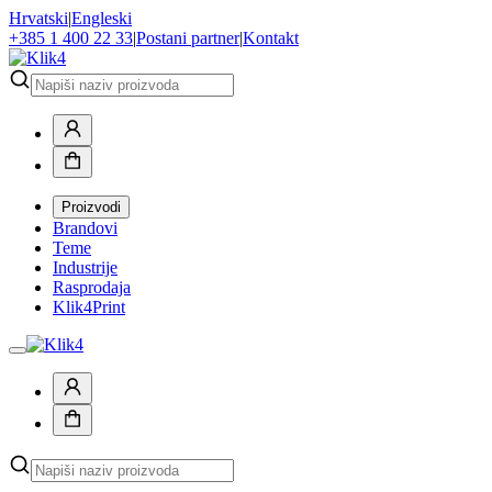
Hrvatski
|
Engleski
+385 1 400 22 33
|
Postani partner
|
Kontakt
Proizvodi
Brandovi
Teme
Industrije
Rasprodaja
Klik4Print