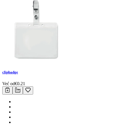
clipbadge
Već od
€
0.21