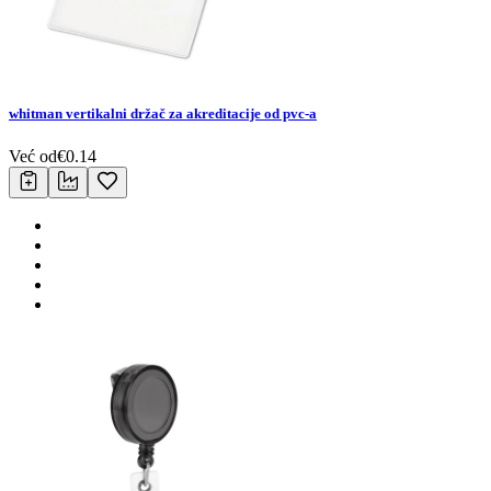
whitman vertikalni držač za akreditacije od pvc-a
Već od
€
0.14