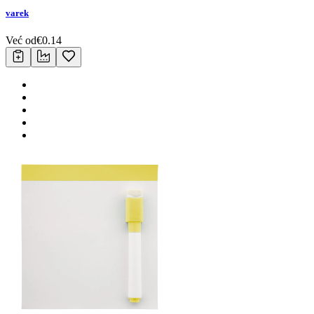
varek
Već od
€
0.14