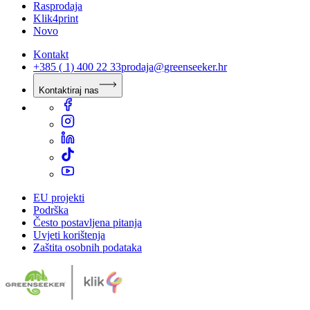
Rasprodaja
Klik4print
Novo
Kontakt
+385 ( 1) 400 22 33
prodaja@greenseeker.hr
Kontaktiraj nas
EU projekti
Podrška
Često postavljena pitanja
Uvjeti korištenja
Zaštita osobnih podataka