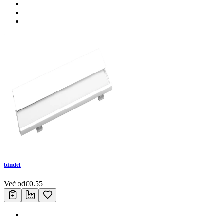
bindel
Već od
€
0.55