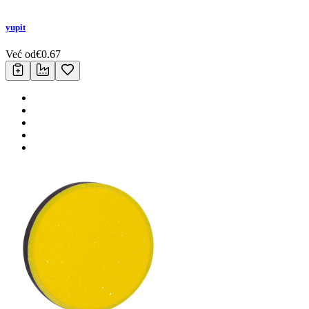
yupit
Već od
€
0.67