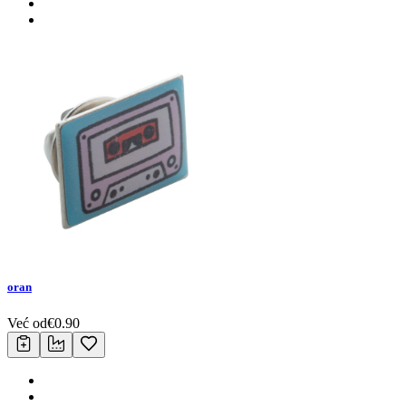
oran
Već od
€
0.90