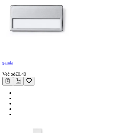
ganda
Već od
€
0.40