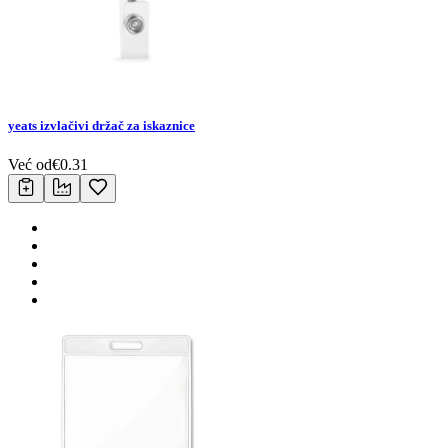
yeats izvlačivi držač za iskaznice
Već od
€
0.31