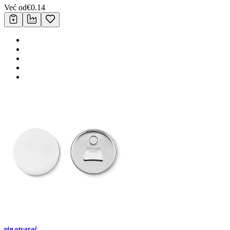
Već od
€
0.14
pin otvarač