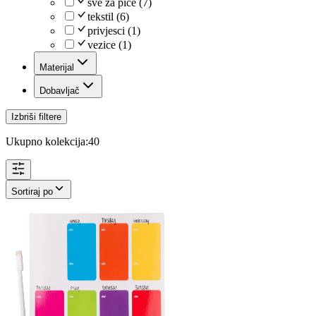
sve za piće
(
7
)
tekstil
(
6
)
privjesci
(
1
)
vezice
(
1
)
Materijal
Dobavljač
Izbriši filtere
Ukupno kolekcija:
40
Sortiraj po