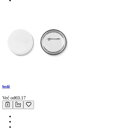
bedž
Već od
€
0.17