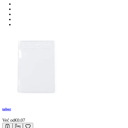
tabor
Već od
€
0.07