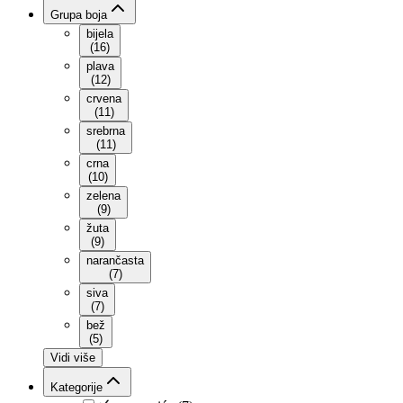
Grupa boja
bijela
(
16
)
plava
(
12
)
crvena
(
11
)
srebrna
(
11
)
crna
(
10
)
zelena
(
9
)
žuta
(
9
)
narančasta
(
7
)
siva
(
7
)
bež
(
5
)
Vidi više
Kategorije