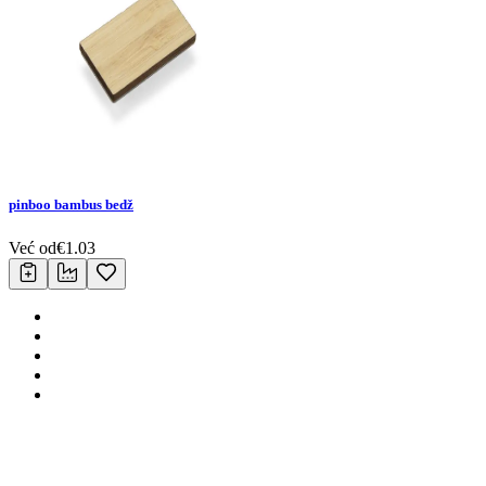
pinboo bambus bedž
Već od
€
1.03