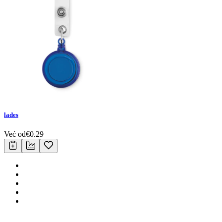
lades
Već od
€
0.29