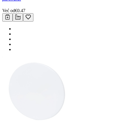
Već od
€
0.47