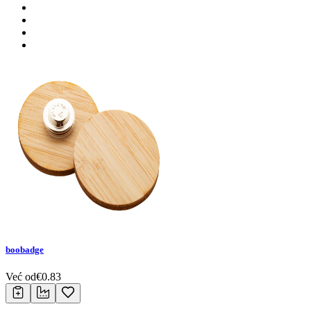
boobadge
Već od
€
0.83