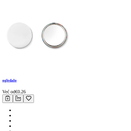
ogledalo
Već od
€
0.26