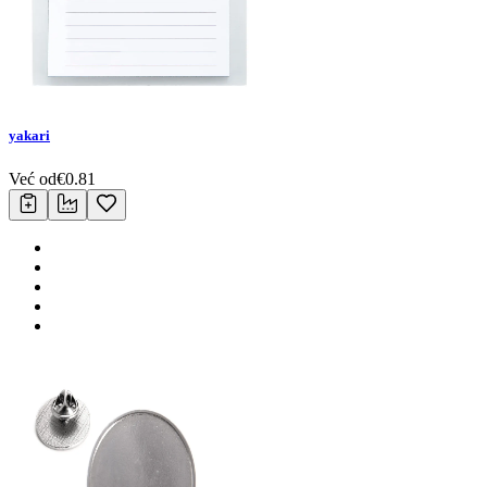
yakari
Već od
€
0.81