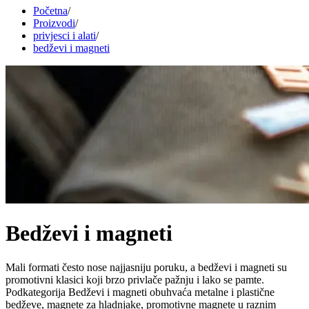
Početna
/
Proizvodi
/
privjesci i alati
/
bedževi i magneti
Bedževi i magneti
Mali formati često nose najjasniju poruku, a bedževi i magneti su
promotivni klasici koji brzo privlače pažnju i lako se pamte.
Podkategorija Bedževi i magneti obuhvaća metalne i plastične
bedževe, magnete za hladnjake, promotivne magnete u raznim