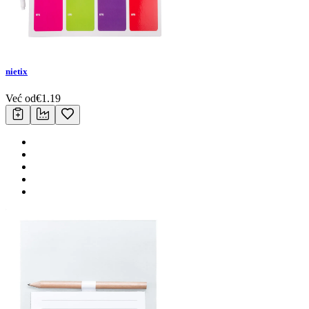
nietix
Već od
€
1.19