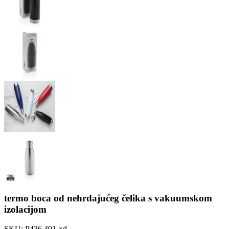
termo boca od nehrđajućeg čelika s vakuumskom
izolacijom
SKU:
P436.491-xd