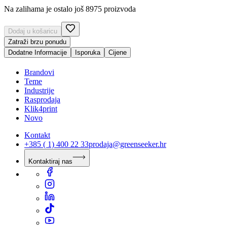
Na zalihama je ostalo još 8975 proizvoda
Dodaj u košaricu
Zatraži brzu ponudu
Dodatne Informacije
Isporuka
Cijene
Brandovi
Teme
Industrije
Rasprodaja
Klik4print
Novo
Kontakt
+385 ( 1) 400 22 33
prodaja@greenseeker.hr
Kontaktiraj nas