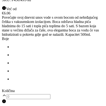
Već od
€
6.06
Povećajte svoj dnevni unos vode s ovom bocom od nehrđajućeg
čelika s vakuumskom izolacijom. Boca održava hladna pića
hladnima do 15 sati i topla pića toplima do 5 sati. S bazom koja
stane u većinu držača za čaše, ova elegantna boca za vodu će vas
hidratizirati u pokretu gdje god se nalazili. Kapacitet 500ml.
Boje
Količina