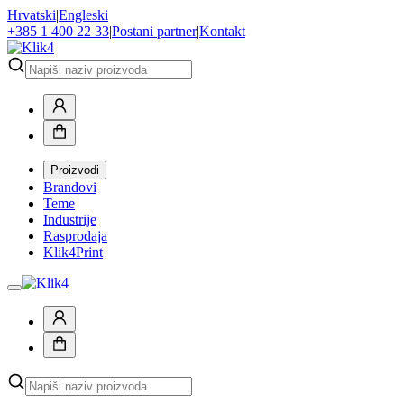
Hrvatski
|
Engleski
+385 1 400 22 33
|
Postani partner
|
Kontakt
Proizvodi
Brandovi
Teme
Industrije
Rasprodaja
Klik4Print