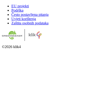
EU projekti
Podrška
Često postavljena pitanja
Uvjeti korištenja
Zaštita osobnih podataka
©
2026
klik4