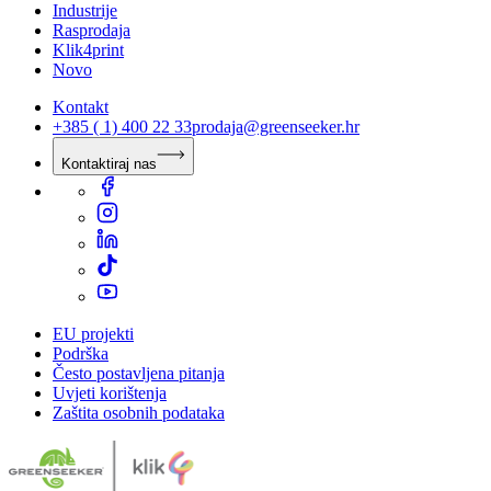
Industrije
Rasprodaja
Klik4print
Novo
Kontakt
+385 ( 1) 400 22 33
prodaja@greenseeker.hr
Kontaktiraj nas
EU projekti
Podrška
Često postavljena pitanja
Uvjeti korištenja
Zaštita osobnih podataka