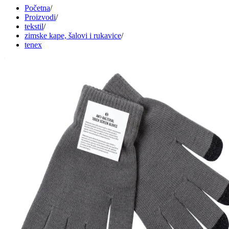
Početna
/
Proizvodi
/
tekstil
/
zimske kape, šalovi i rukavice
/
tenex