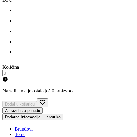
Količina
Na zalihama je ostalo još 0 proizvoda
Dodaj u košaricu
Zatraži brzu ponudu
Dodatne Informacije
Isporuka
Brandovi
Teme