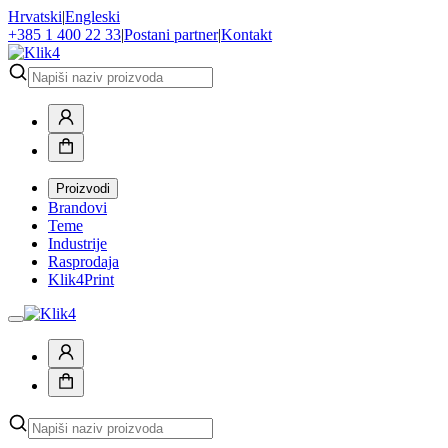
Hrvatski
|
Engleski
+385 1 400 22 33
|
Postani partner
|
Kontakt
Proizvodi
Brandovi
Teme
Industrije
Rasprodaja
Klik4Print