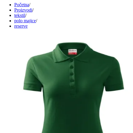
Početna
/
Proizvodi
/
tekstil
/
polo majice
/
reserve