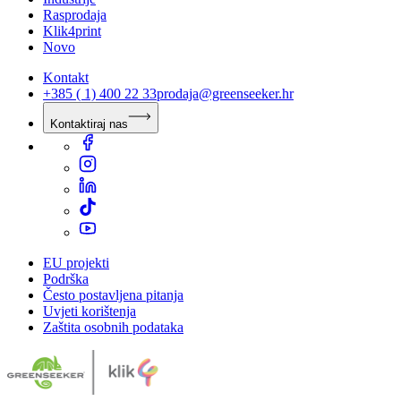
Rasprodaja
Klik4print
Novo
Kontakt
+385 ( 1) 400 22 33
prodaja@greenseeker.hr
Kontaktiraj nas
EU projekti
Podrška
Često postavljena pitanja
Uvjeti korištenja
Zaštita osobnih podataka