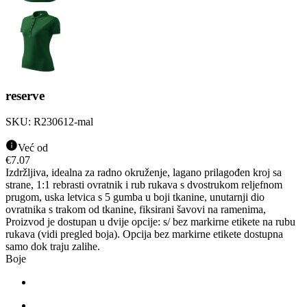
reserve
SKU:
R230612-mal
Već od
€
7.07
Izdržljiva, idealna za radno okruženje, lagano prilagođen kroj sa
strane, 1:1 rebrasti ovratnik i rub rukava s dvostrukom reljefnom
prugom, uska letvica s 5 gumba u boji tkanine, unutarnji dio
ovratnika s trakom od tkanine, fiksirani šavovi na ramenima,
Proizvod je dostupan u dvije opcije: s/ bez markirne etikete na rubu
rukava (vidi pregled boja). Opcija bez markirne etikete dostupna
samo dok traju zalihe.
Boje