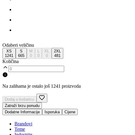
Odaberi veličinu
XS
S
M
L
XL
2XL
1241
665
0
0
0
481
Količina
Na zalihama je ostalo još 1241 proizvoda
Dodaj u košaricu
Zatraži brzu ponudu
Dodatne Informacije
Isporuka
Cijene
Brandovi
Teme
Industrije