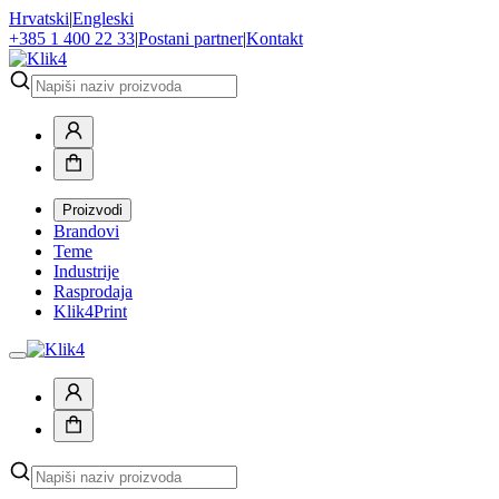
Hrvatski
|
Engleski
+385 1 400 22 33
|
Postani partner
|
Kontakt
Proizvodi
Brandovi
Teme
Industrije
Rasprodaja
Klik4Print