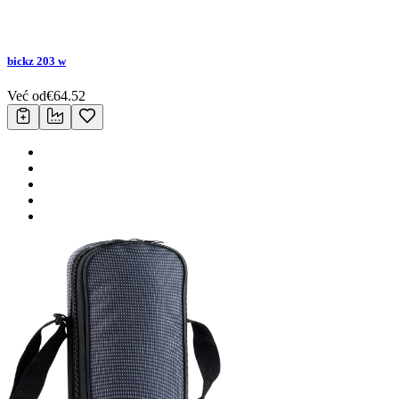
bickz 203 w
Već od
€
64.52