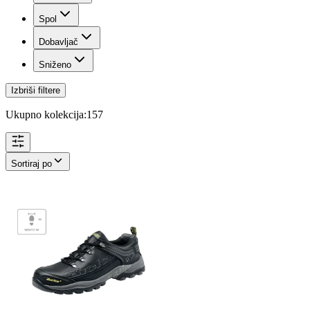
Spol
Dobavljač
Sniženo
Izbriši filtere
Ukupno kolekcija:
157
Sortiraj po