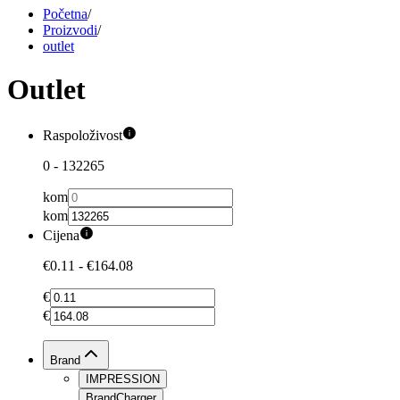
Početna
/
Proizvodi
/
outlet
Outlet
Raspoloživost
0
-
132265
kom
kom
Cijena
€0.11
-
€164.08
€
€
Brand
IMPRESSION
BrandCharger