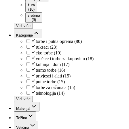
žuta
(
10
)
srebrna
(
9
)
Vidi više
Kategorije
torbe i putna oprema
(
80
)
ruksaci
(
23
)
eko torbe
(
19
)
vrećice i torbe za kupovinu
(
18
)
kuhinja i dom
(
17
)
termo torbe
(
16
)
privjesci i alati
(
15
)
putne torbe
(
15
)
torbe za računala
(
15
)
tehnologija
(
14
)
Vidi više
Materijal
Težina
Veličina