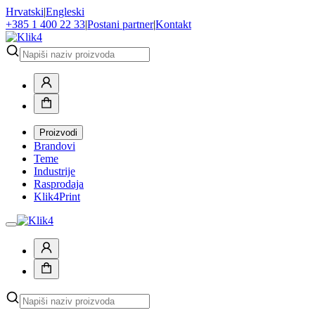
Hrvatski
|
Engleski
+385 1 400 22 33
|
Postani partner
|
Kontakt
Proizvodi
Brandovi
Teme
Industrije
Rasprodaja
Klik4Print