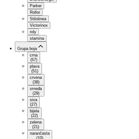
Parker
Rollor
Stilolinea
Victorinox
roly
stamina
Grupa boja
crna
(
57
)
plava
(
51
)
crvena
(
38
)
smeđa
(
29
)
siva
(
27
)
bijela
(
22
)
zelena
(
21
)
narančasta
(
10
)