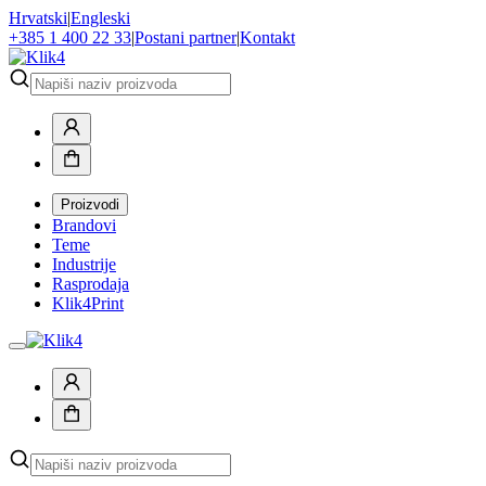
Hrvatski
|
Engleski
+385 1 400 22 33
|
Postani partner
|
Kontakt
Proizvodi
Brandovi
Teme
Industrije
Rasprodaja
Klik4Print