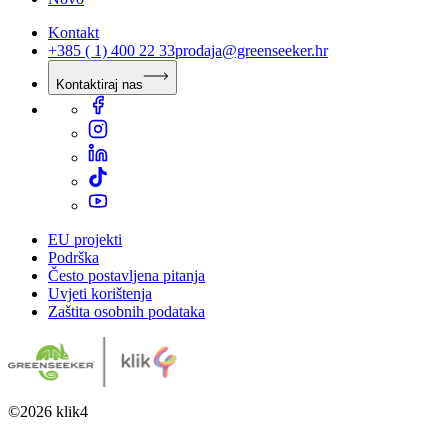
Kontakt
+385 ( 1) 400 22 33
prodaja@greenseeker.hr
Kontaktiraj nas
EU projekti
Podrška
Često postavljena pitanja
Uvjeti korištenja
Zaštita osobnih podataka
©
2026
klik4