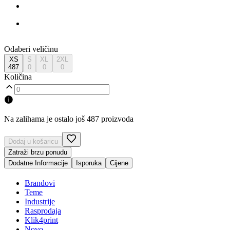
Odaberi veličinu
XS
S
XL
2XL
487
0
0
0
Količina
Na zalihama je ostalo još 487 proizvoda
Dodaj u košaricu
Zatraži brzu ponudu
Dodatne Informacije
Isporuka
Cijene
Brandovi
Teme
Industrije
Rasprodaja
Klik4print
Novo