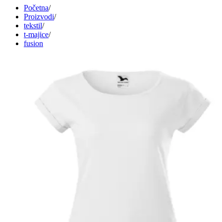
Početna
/
Proizvodi
/
tekstil
/
t-majice
/
fusion