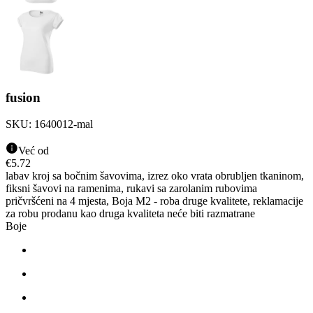
fusion
SKU:
1640012-mal
Već od
€
5.72
labav kroj sa bočnim šavovima, izrez oko vrata obrubljen tkaninom,
fiksni šavovi na ramenima, rukavi sa zarolanim rubovima
pričvršćeni na 4 mjesta, Boja M2 - roba druge kvalitete, reklamacije
za robu prodanu kao druga kvaliteta neće biti razmatrane
Boje