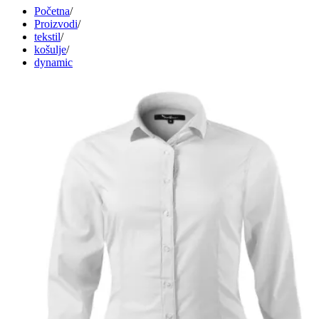
Početna
/
Proizvodi
/
tekstil
/
košulje
/
dynamic