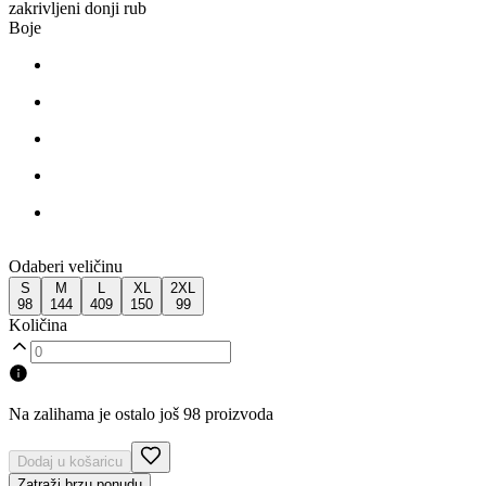
zakrivljeni donji rub
Boje
Odaberi veličinu
S
M
L
XL
2XL
98
144
409
150
99
Količina
Na zalihama je ostalo još 98 proizvoda
Dodaj u košaricu
Zatraži brzu ponudu