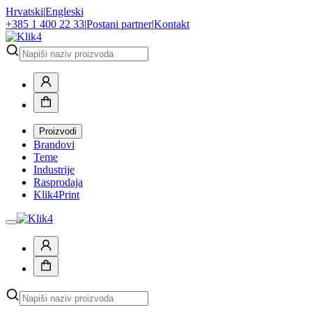
Hrvatski
|
Engleski
+385 1 400 22 33
|
Postani partner
|
Kontakt
Proizvodi
Brandovi
Teme
Industrije
Rasprodaja
Klik4Print