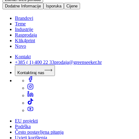
Dodatne Informacije
Isporuka
Cijene
Brandovi
Teme
Industrije
Rasprodaja
Klik4print
Novo
Kontakt
+385 ( 1) 400 22 33
prodaja@greenseeker.hr
Kontaktiraj nas
EU projekti
Podrška
Često postavljena pitanja
Uvjeti korištenja