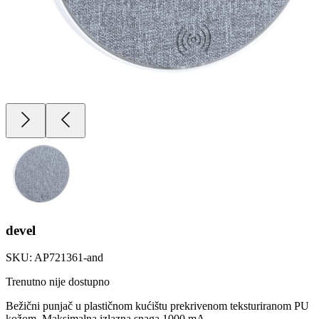
devel
SKU:
AP721361-and
Trenutno nije dostupno
Bežični punjač u plastičnom kućištu prekrivenom teksturiranom PU
kožom. Maksimalna izlazna snaga 1000 mA.