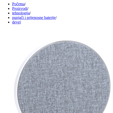
Početna
/
Proizvodi
/
tehnologija
/
punjači i prijenosne baterije
/
devel