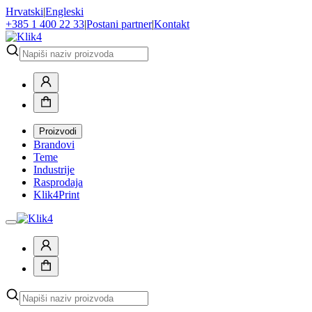
Hrvatski
|
Engleski
+385 1 400 22 33
|
Postani partner
|
Kontakt
Proizvodi
Brandovi
Teme
Industrije
Rasprodaja
Klik4Print