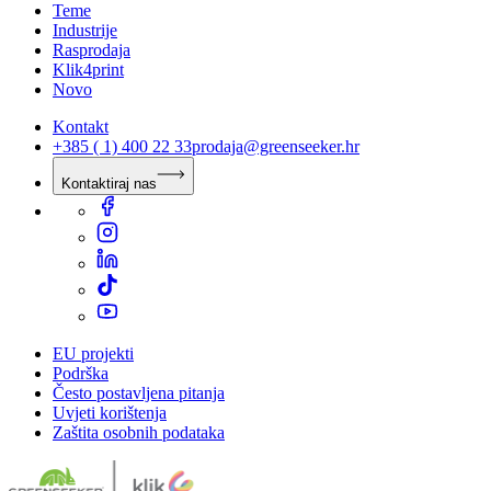
Teme
Industrije
Rasprodaja
Klik4print
Novo
Kontakt
+385 ( 1) 400 22 33
prodaja@greenseeker.hr
Kontaktiraj nas
EU projekti
Podrška
Često postavljena pitanja
Uvjeti korištenja
Zaštita osobnih podataka