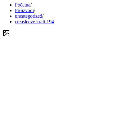
Početna
/
Proizvodi
/
uncategorized
/
creasleeve kraft 194