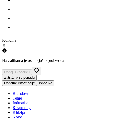
Količina
Na zalihama je ostalo još 0 proizvoda
Dodaj u košaricu
Zatraži brzu ponudu
Dodatne Informacije
Isporuka
Brandovi
Teme
Industrije
Rasprodaja
Klik4print
Novo