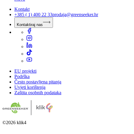
Kontakt
+385 ( 1) 400 22 33
prodaja@greenseeker.hr
Kontaktiraj nas
EU projekti
Podrška
Često postavljena pitanja
Uvjeti korištenja
Zaštita osobnih podataka
©
2026
klik4