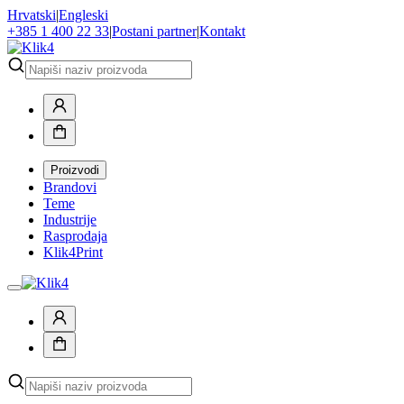
Hrvatski
|
Engleski
+385 1 400 22 33
|
Postani partner
|
Kontakt
Proizvodi
Brandovi
Teme
Industrije
Rasprodaja
Klik4Print