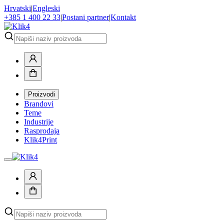
Hrvatski
|
Engleski
+385 1 400 22 33
|
Postani partner
|
Kontakt
Proizvodi
Brandovi
Teme
Industrije
Rasprodaja
Klik4Print