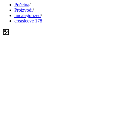
Početna
/
Proizvodi
/
uncategorized
/
creasleeve 178