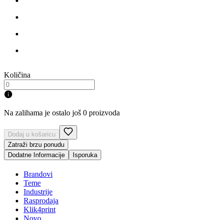
Količina
Na zalihama je ostalo još 0 proizvoda
Dodaj u košaricu
Zatraži brzu ponudu
Dodatne Informacije
Isporuka
Brandovi
Teme
Industrije
Rasprodaja
Klik4print
Novo