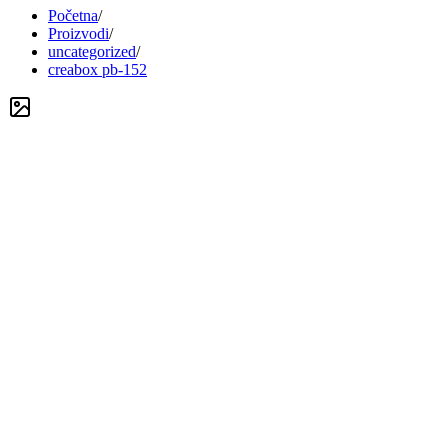
Početna
/
Proizvodi
/
uncategorized
/
creabox pb-152