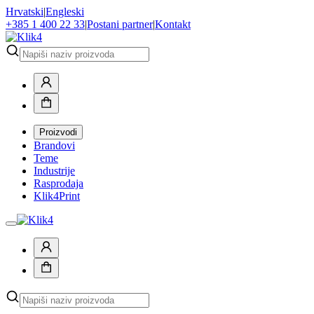
Hrvatski
|
Engleski
+385 1 400 22 33
|
Postani partner
|
Kontakt
Proizvodi
Brandovi
Teme
Industrije
Rasprodaja
Klik4Print