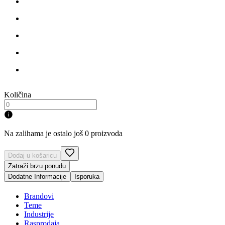
Količina
Na zalihama je ostalo još 0 proizvoda
Dodaj u košaricu
Zatraži brzu ponudu
Dodatne Informacije
Isporuka
Brandovi
Teme
Industrije
Rasprodaja