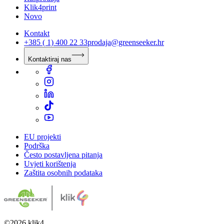
Klik4print
Novo
Kontakt
+385 ( 1) 400 22 33
prodaja@greenseeker.hr
Kontaktiraj nas
EU projekti
Podrška
Često postavljena pitanja
Uvjeti korištenja
Zaštita osobnih podataka
©
2026
klik4