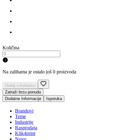
Količina
Na zalihama je ostalo još 0 proizvoda
Dodaj u košaricu
Zatraži brzu ponudu
Dodatne Informacije
Isporuka
Brandovi
Teme
Industrije
Rasprodaja
Klik4print
Novo