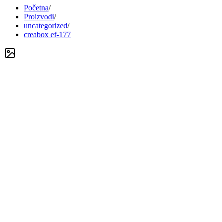
Početna
/
Proizvodi
/
uncategorized
/
creabox ef-177