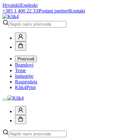
Hrvatski
|
Engleski
+385 1 400 22 33
|
Postani partner
|
Kontakt
Proizvodi
Brandovi
Teme
Industrije
Rasprodaja
Klik4Print