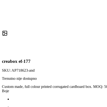
creabox ef-177
SKU:
AP718623-and
Trenutno nije dostupno
Custom made, full colour printed corrugated cardboard box. MOQ: 50 p
Boje