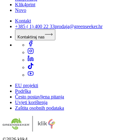
Klik4print
Novo
Kontakt
+385 ( 1) 400 22 33
prodaja@greenseeker.hr
Kontaktiraj nas
EU projekti
Podrška
Često postavljena pitanja
Uvjeti korištenja
Zaštita osobnih podataka
©
2026
klik4