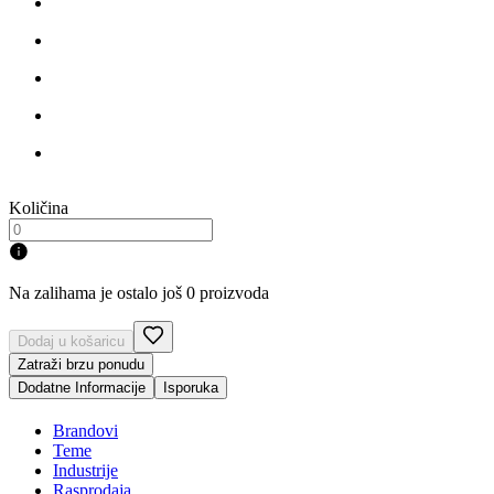
Količina
Na zalihama je ostalo još 0 proizvoda
Dodaj u košaricu
Zatraži brzu ponudu
Dodatne Informacije
Isporuka
Brandovi
Teme
Industrije
Rasprodaja