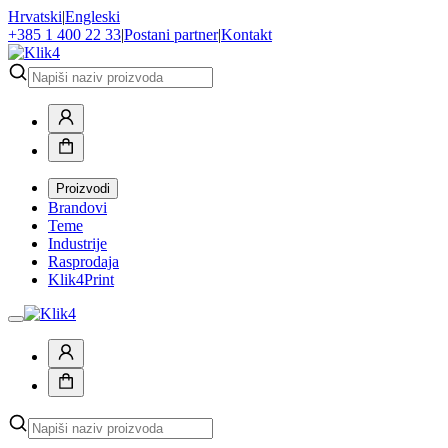
Hrvatski
|
Engleski
+385 1 400 22 33
|
Postani partner
|
Kontakt
Proizvodi
Brandovi
Teme
Industrije
Rasprodaja
Klik4Print