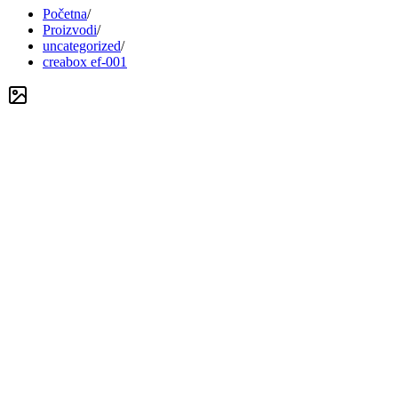
Početna
/
Proizvodi
/
uncategorized
/
creabox ef-001